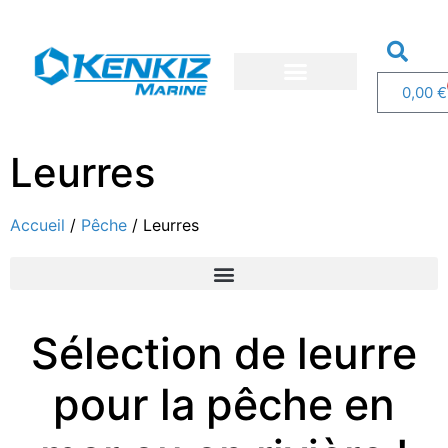
0,00
€
Nos bateaux
Nos services
Demandez un devis
Leurres
Accueil
/
Pêche
/ Leurres
Sélection
de leurre
pour la pêche en