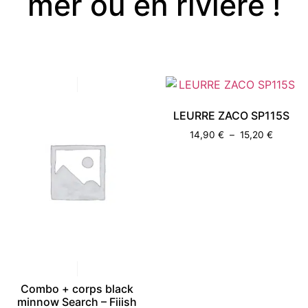
mer ou en rivière !
LEURRE ZACO SP115S
14,90
€
–
15,20
€
Combo + corps black
minnow Search – Fiiish