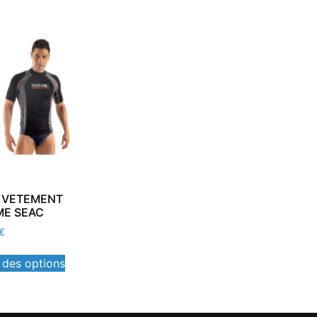
 VETEMENT
E SEAC
€
 des options