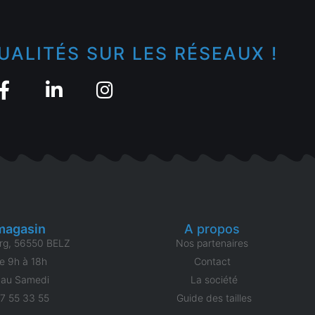
UALITÉS SUR LES RÉSEAUX !
magasin
A propos
rg, 56550 BELZ
Nos partenaires
e 9h à 18h
Contact
 au Samedi
La société
97 55 33 55
Guide des tailles