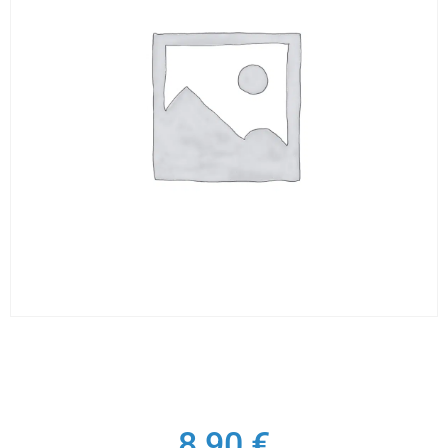
8,90
€