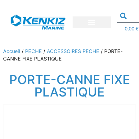
0,00
€
Nos bateaux
Nos services
Demandez un devis
Accueil
/
PECHE
/
ACCESSOIRES PECHE
/ PORTE-
CANNE FIXE PLASTIQUE
PORTE-CANNE FIXE
PLASTIQUE