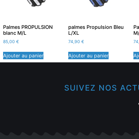
Palmes PROPULSION
palmes Propulsion Bleu
Pa
blanc M/L
L/XL
M
85,00
€
74,90
€
74
Ajouter au panier
Ajouter au panier
Aj
SUIVEZ NOS ACT