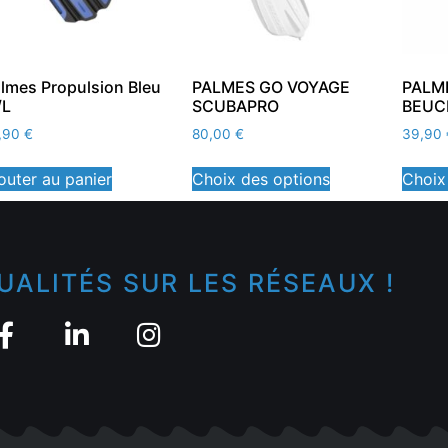
lmes Propulsion Bleu
PALMES GO VOYAGE
PALM
/L
SCUBAPRO
BEUC
,90
€
80,00
€
39,90
outer au panier
Choix des options
Choix
UALITÉS SUR LES RÉSEAUX !