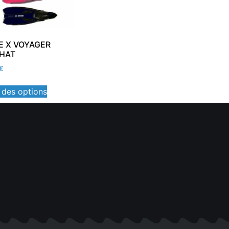
E X VOYAGER
HAT
€
 des options