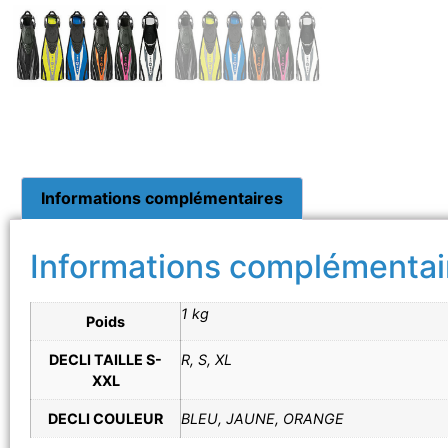
Informations complémentaires
Informations complémentai
1 kg
Poids
DECLI TAILLE S-
R, S, XL
XXL
DECLI COULEUR
BLEU, JAUNE, ORANGE