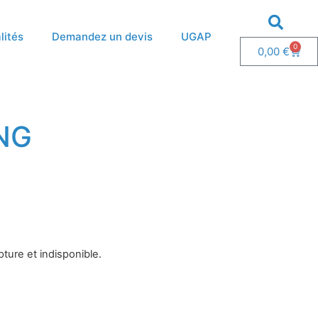
lités
Demandez un devis
UGAP
0
0,00
€
NG
ture et indisponible.