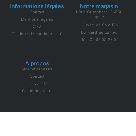
Informations légales
Notre magasin
Contact
1 Rue Gutenberg, 56550
BELZ
Mentions légales
Ouvert de 9h à 18h
CGV
Du Mardi au Samedi
Politique de confidentialité
Tél : 02 97 55 33 55
A propos
Nos partenaires
Contact
La société
Guide des tailles