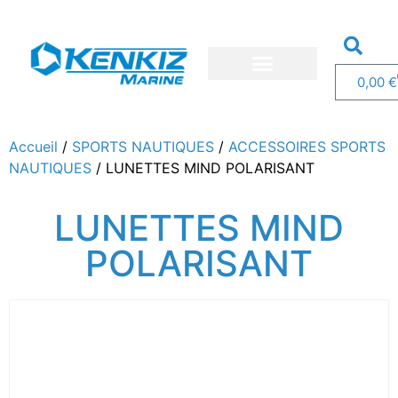
0,00
€
Nos bateaux
Nos services
Demandez un devis
Accueil
/
SPORTS NAUTIQUES
/
ACCESSOIRES SPORTS
NAUTIQUES
/ LUNETTES MIND POLARISANT
LUNETTES MIND
POLARISANT