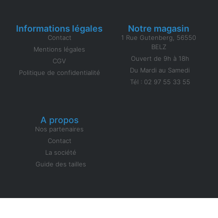
Informations légales
Notre magasin
Contact
1 Rue Gutenberg, 56550
BELZ
Mentions légales
Ouvert de 9h à 18h
CGV
Du Mardi au Samedi
Politique de confidentialité
Tél : 02 97 55 33 55
A propos
Nos partenaires
Contact
La société
Guide des tailles