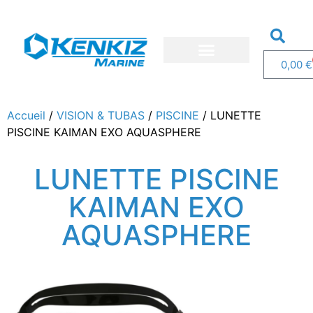
0,00
€
Nos bateaux
Nos services
Demandez un devis
Accueil
/
VISION & TUBAS
/
PISCINE
/ LUNETTE
PISCINE KAIMAN EXO AQUASPHERE
LUNETTE PISCINE
KAIMAN EXO
AQUASPHERE