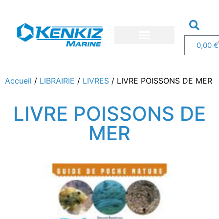
0,00
€
Nos bateaux
Nos services
Demandez un devis
Accueil
/
LIBRAIRIE
/
LIVRES
/ LIVRE POISSONS DE MER
LIVRE POISSONS DE
MER