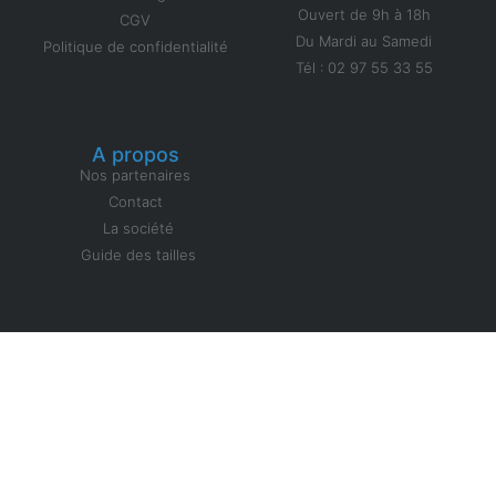
Ouvert de 9h à 18h
CGV
Du Mardi au Samedi
Politique de confidentialité
Tél : 02 97 55 33 55
A propos
Nos partenaires
Contact
La société
Guide des tailles