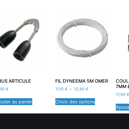
BUS ARTICULE
FIL DYNEEMA 5M OMER
COUL
7MM 
,50
€
11,10
€
–
13,90
€
17,90
outer au panier
Choix des options
Ajoute