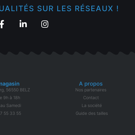
UALITÉS SUR LES RÉSEAUX !
magasin
A propos
rg, 56550 BELZ
Nos partenaires
e 9h à 18h
Contact
 au Samedi
La société
97 55 33 55
Guide des tailles