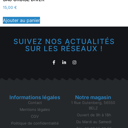
15,00
€
Ajouter au panier
SUIVEZ NOS ACTUALITÉS
SUR LES RÉSEAUX !
Informations légales
Notre magasin
Contact
1 Rue Gutenberg, 56550
BELZ
Mentions légales
Ouvert de 9h à 18h
CGV
Du Mardi au Samedi
Politique de confidentialité