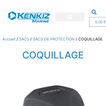
0,00
€
Nos bateaux
Nos services
Demandez un devis
Accueil
/
SACS
/
SACS DE PROTECTION
/ COQUILLAGE
COQUILLAGE