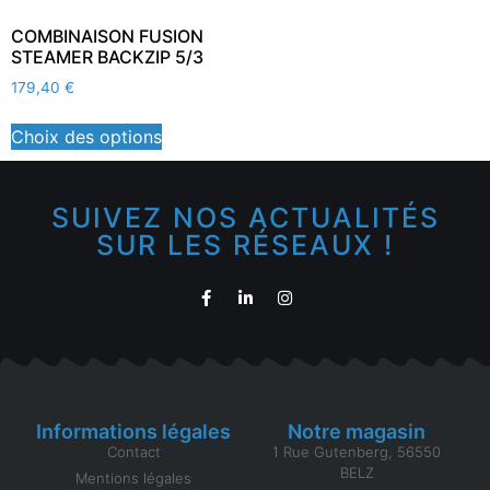
COMBINAISON FUSION
STEAMER BACKZIP 5/3
179,40
€
Choix des options
SUIVEZ NOS ACTUALITÉS
SUR LES RÉSEAUX !
Informations légales
Notre magasin
Contact
1 Rue Gutenberg, 56550
BELZ
Mentions légales