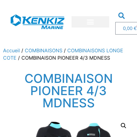
0,00
€
Nos bateaux
Nos services
Demandez un devis
Accueil
/
COMBINAISONS
/
COMBINAISONS LONGE
COTE
/ COMBINAISON PIONEER 4/3 MDNESS
COMBINAISON
PIONEER 4/3
MDNESS