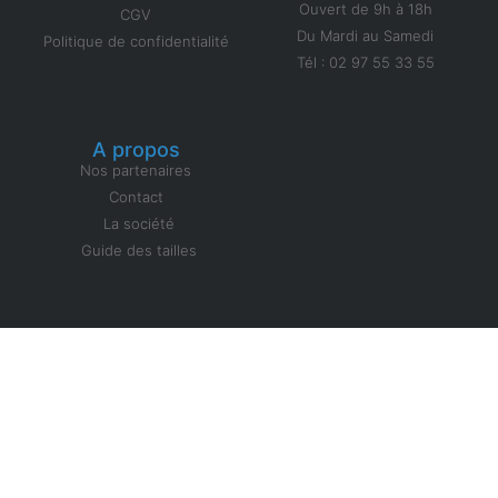
Ouvert de 9h à 18h
CGV
Du Mardi au Samedi
Politique de confidentialité
Tél : 02 97 55 33 55
A propos
Nos partenaires
Contact
La société
Guide des tailles