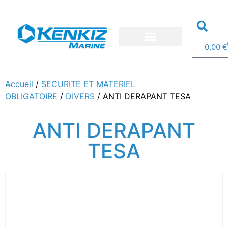
0,00
€
Nos bateaux
Nos services
Demandez un devis
Accueil
/
SECURITE ET MATERIEL
OBLIGATOIRE
/
DIVERS
/ ANTI DERAPANT TESA
ANTI DERAPANT
TESA