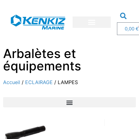
0,00
€
Nos bateaux
Nos services
Demandez un devis
Arbalètes et
équipements
Accueil
/
ECLAIRAGE
/ LAMPES